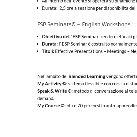
All’interno dell’ evento si opererà su dinamiche 
Durata: 2,5 ore a sessione per disponibilità de
ESP Seminars© – English Workshops
Obiettivo dell’ ESP Seminar:
rendere efficaci g
Durata:
l’ ESP Seminar è costruito normalmente s
Titoli:
Effective Presentations – Meetings – Neg
Nell’ambito del
Blended Learning
vengono offert
My Activity ©
: sistema flessibile con corsi a dis
Speak & Write ©
: metodo di conversazione al tele
demand.
My Course ©
: oltre 70 percorsi in auto-apprendi