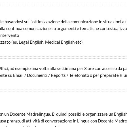
ale basandosi sull’ ottimizzazione della comunicazione in situazioni az
ulla continua comunicazione su argomenti e tematiche contestualizzat
 intervento
zato (es. Legal English, Medical English etc)
ffici, ad esempio una volta alla settimana per 3 ore con accesso da pa
ente su Email / Documenti / Reports / Telefonato o per preparate Riun
con un Docente Madrelingua. E’ quindi possibile organizzare un English
ausa pranzo, di attività di conversazione in Lingua con Docente Madre