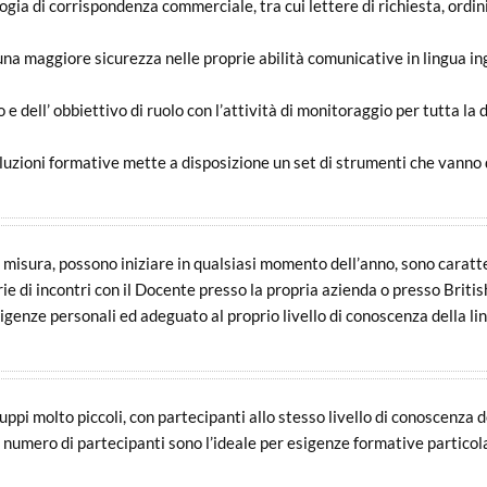
ogia di corrispondenza commerciale, tra cui lettere di richiesta, ordin
 una maggiore sicurezza nelle proprie abilità comunicative in lingua in
o e dell’ obbiettivo di ruolo con l’attività di monitoraggio per tutta la
luzioni formative mette a disposizione un set di strumenti che vanno da
su misura, possono iniziare in qualsiasi momento dell’anno, sono carat
serie di incontri con il Docente presso la propria azienda o presso Brit
enze personali ed adeguato al proprio livello di conoscenza della li
uppi molto piccoli, con partecipanti allo stesso livello di conoscenza d
 numero di partecipanti sono l’ideale per esigenze formative particola