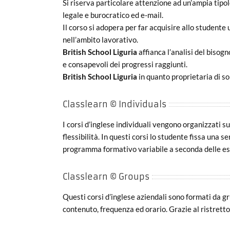
Si riserva particolare attenzione ad un’ampia tipol
legale e burocratico ed e-mail.
Il corso si adopera per far acquisire allo studente
nell’ambito lavorativo.
British School Liguria
affianca l’analisi del bisogn
e consapevoli dei progressi raggiunti.
British School Liguria
in quanto proprietaria di so
Classlearn © Individuals
I corsi d’inglese individuali vengono organizzati 
flessibilità. In questi corsi lo studente fissa una 
programma formativo variabile a seconda delle esig
Classlearn © Groups
Questi corsi d’inglese aziendali sono formati da gr
contenuto, frequenza ed orario. Grazie al ristretto