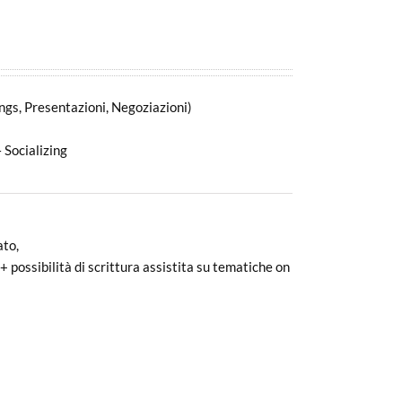
ings, Presentazioni, Negoziazioni)
 Socializing
ato,
 possibilità di scrittura assistita su tematiche on