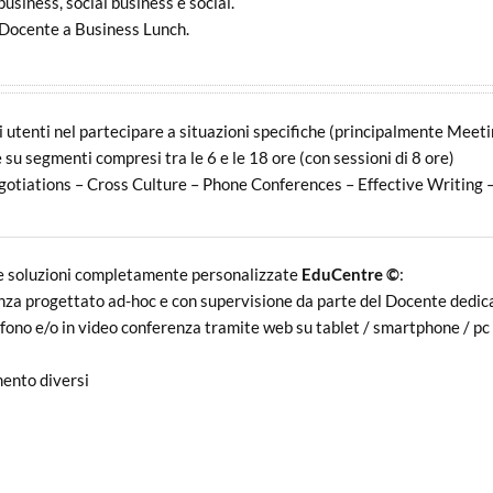
business, social business e social.
l Docente a Business Lunch.
li utenti nel partecipare a situazioni specifiche (principalmente Meet
u segmenti compresi tra le 6 e le 18 ore (con sessioni di 8 ore)
otiations – Cross Culture – Phone Conferences – Effective Writing –
e soluzioni completamente personalizzate
EduCentre ©
:
tanza progettato ad-hoc e con supervisione da parte del Docente dedic
fono e/o in video conferenza tramite web su tablet / smartphone / pc +
mento diversi