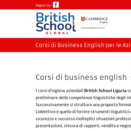
Salta
Facebook
al
contenuto
Corsi di Business English per le Az
Corsi di business english
I corsi d’inglese aziendali
British School Liguria
so
preliminare delle competenze linguistiche degli int
Successivamente si struttura una proposta formati
L’obiettivo è quello di fornire strumenti linguistic
sicurezza e successo molteplici situazioni profess
presentazioni, stesura di rapporti, vendita e negozi