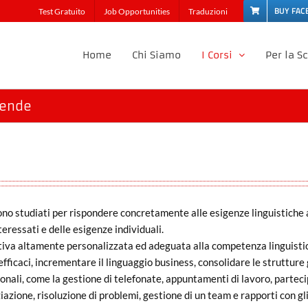
BUY FAC
Test Gratuito
Job Opportunities
Traduzioni
Home
Chi Siamo
I Corsi
Per la S
iende
no studiati per rispondere concretamente alle esigenze linguistiche 
eressati e delle esigenze individuali.
va altamente personalizzata ed adeguata alla competenza linguistica
i efficaci, incrementare il linguaggio business, consolidare le struttur
ionali, come la gestione di telefonate, appuntamenti di lavoro, partec
azione, risoluzione di problemi, gestione di un team e rapporti con gli 