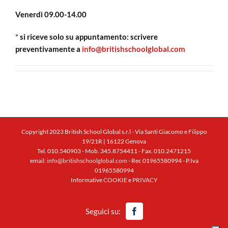
Venerdì 09.00-14.00
*
si riceve solo su appuntamento: scrivere
preventivamente a
info@britishschoolglobal.com
Copyright 2023 British School Global s.r.l - Via Santi Giacomo e Filippo
19/21R | 16122 Genova
Tel. 010.540903 - Mob. 345.8754411 - Fax. 010.2471215
email:
info@britishschoolglobal.com
- Rec 01965580994 - P.Iva
01965580994
Informative
COOKIE
e
PRIVACY
Facebook