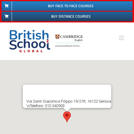
Salta
BUY FACE TO FACE COURSES
al
BUY DISTANCE COURSES
contenuto
Via Santi Giacomo e Filippo 19/21R, 16122 Genova
\nTelefono: 010 540903