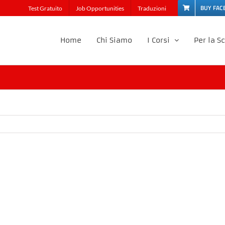
BUY FAC
Test Gratuito
Job Opportunities
Traduzioni
Home
Chi Siamo
I Corsi
Per la S