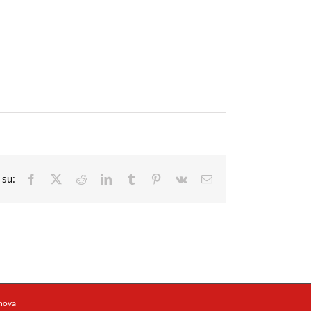
Facebook
X
Reddit
LinkedIn
Tumblr
Pinterest
Vk
Email
enova