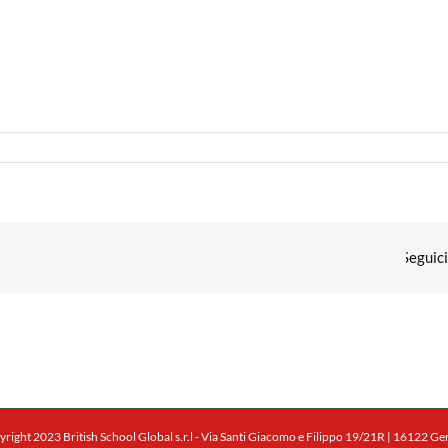
right 2023 British School Global s.r.l - Via Santi Giacomo e Filippo 19/21R | 16122 G