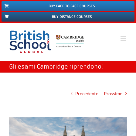
Salta
BUY FACE TO FACE COURSES
al
BUY DISTANCE COURSES
contenuto
Gli esami Cambridge riprendono!
Precedente
Prossimo
Ingrandisci
immagine