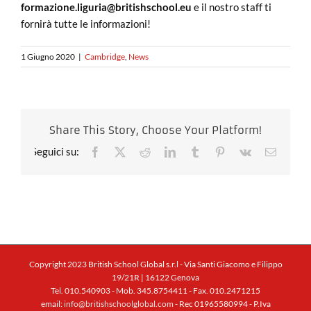
formazione.liguria@britishschool.eu
e il nostro staff ti
fornirà tutte le informazioni!
1 Giugno 2020
|
Cambridge
,
News
Share This Story, Choose Your Platform!
Facebook
X
Reddit
LinkedIn
Tumblr
Pinterest
Vk
Email
Copyright 2023 British School Global s.r.l - Via Santi Giacomo e Filippo
19/21R | 16122 Genova
Tel. 010.540903 - Mob. 345.8754411 - Fax. 010.2471215
email:
info@britishschoolglobal.com
- Rec 01965580994 - P.Iva