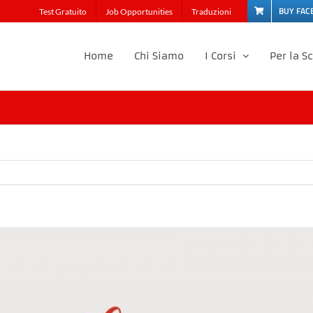
BUY FAC
Test Gratuito
Job Opportunities
Traduzioni
Home
Chi Siamo
I Corsi
Per la S