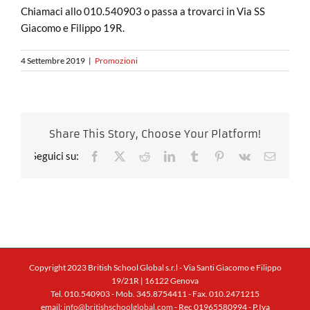
Chiamaci allo 010.540903 o passa a trovarci in Via SS
Giacomo e Filippo 19R.
4 Settembre 2019
|
Promozioni
Share This Story, Choose Your Platform!
Facebook
X
Reddit
LinkedIn
Tumblr
Pinterest
Vk
Email
Copyright 2023 British School Global s.r.l - Via Santi Giacomo e Filippo
19/21R | 16122 Genova
Tel. 010.540903 - Mob. 345.8754411 - Fax. 010.2471215
email:
info@britishschoolglobal.com
- Rec 01965580994 - P.Iva