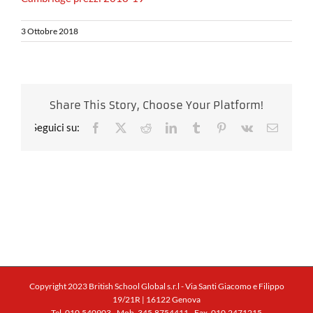
3 Ottobre 2018
Share This Story, Choose Your Platform!
Facebook
X
Reddit
LinkedIn
Tumblr
Pinterest
Vk
Email
Copyright 2023 British School Global s.r.l - Via Santi Giacomo e Filippo
19/21R | 16122 Genova
Tel. 010.540903 - Mob. 345.8754411 - Fax. 010.2471215