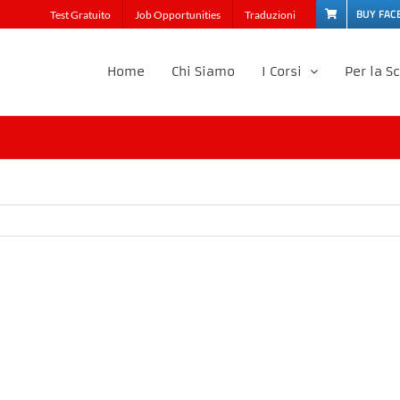
BUY FAC
Test Gratuito
Job Opportunities
Traduzioni
Home
Chi Siamo
I Corsi
Per la S