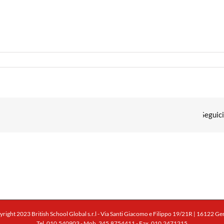
right 2023 British School Global s.r.l - Via Santi Giacomo e Filippo 19/21R | 16122 G
Tel. 010.540903 - Mob. 345.8754411 - Fax. 010.2471215