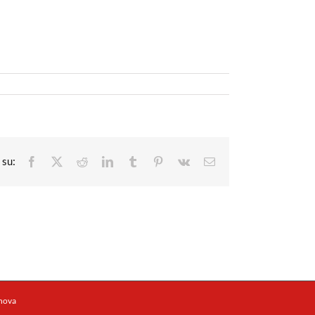
Facebook
X
Reddit
LinkedIn
Tumblr
Pinterest
Vk
Email
enova