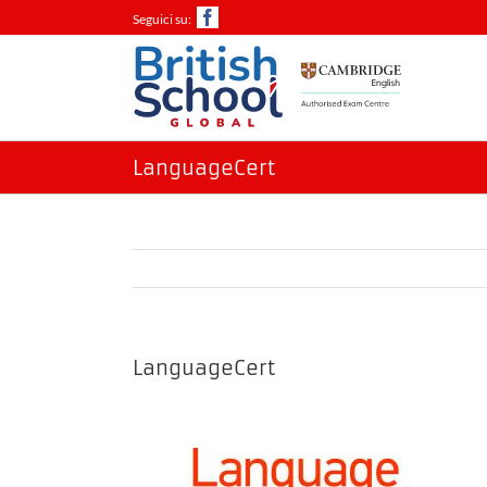
Salta
Facebook
al
contenuto
LanguageCert
LanguageCert