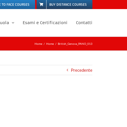
E TO FACE COURSES
BUY DISTANCE COURSES
cuola
Esami e Certificazioni
Contatti
Home
Home
British_Genova_PANO_013
Precedente