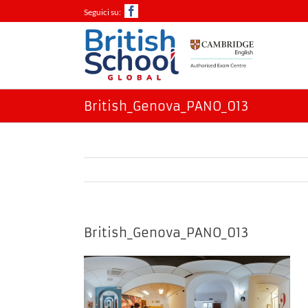
Salta
Facebook
al
contenuto
British_Genova_PANO_013
British_Genova_PANO_013