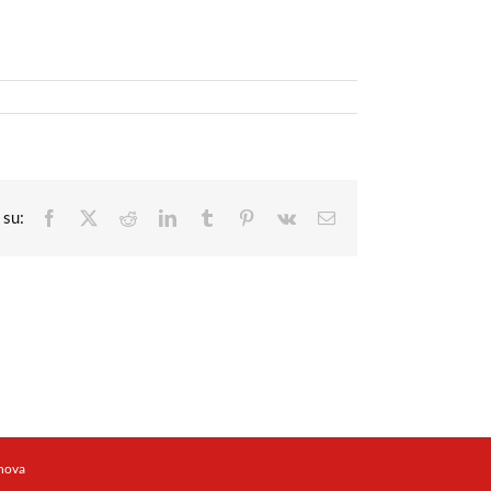
Facebook
X
Reddit
LinkedIn
Tumblr
Pinterest
Vk
Email
enova