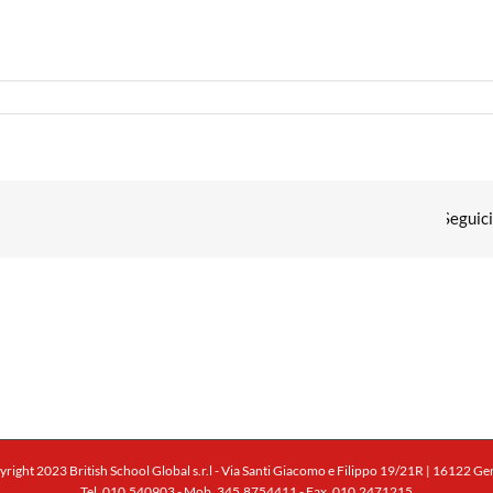
right 2023 British School Global s.r.l - Via Santi Giacomo e Filippo 19/21R | 16122 G
Tel. 010.540903 - Mob. 345.8754411 - Fax. 010.2471215