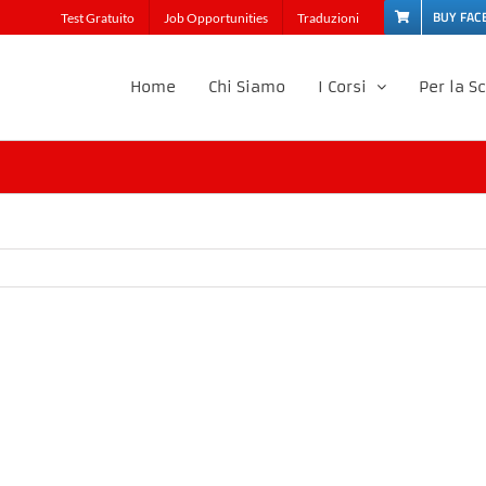
BUY FAC
Test Gratuito
Job Opportunities
Traduzioni
Home
Chi Siamo
I Corsi
Per la S