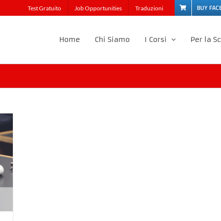
BUY FAC
Test Gratuito
Job Opportunities
Traduzioni
Home
Chi Siamo
I Corsi
Per la S